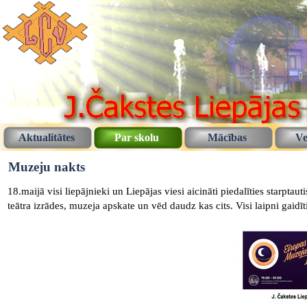
Aktualitātes
Par skolu
Mācības
Ve
Muzeju nakts
18.maijā visi liepājnieki un Liepājas viesi aicināti piedalīties starptau
teātra izrādes, muzeja apskate un vēd daudz kas cits. Visi laipni gaidīt