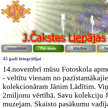
Aktualitātes
Par skolu
Mācības
Ve
45 gadi fotogrāfijai
14.novembrī mūsu Fotoskola apmek
- veltītu vienam no pazīstamākajie
kolekcionāram Jānim Lādītim. Viņa
2miljonu vērtībā. Savu kolekciju J
muzejam. Skaisto pasākumu vadīja