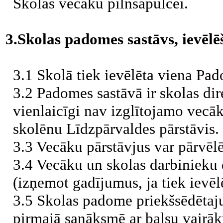
Skolas vecāku pilnsapulcei.
3.Skolas padomes sastāvs, ievēl
3.1 Skolā tiek ievēlēta viena Pa
3.2 Padomes sastāvā ir skolas dire
vienlaicīgi nav izglītojamo vecāk
skolēnu Līdzpārvaldes pārstāvis.
3.3 Vecāku pārstāvjus var pārvēlēt
3.4 Vecāku un skolas darbinieku 
(izņemot gadījumus, ja tiek ievēlē
3.5 Skolas padome priekšsēdētaj
pirmajā sanāksmē ar balsu vairā