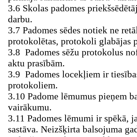
3.6 Skolas padomes priekšsēdētā
darbu.
3.7 Padomes sēdes notiek ne retāk
protokolētas, protokoli glabājas p
3.8 Padomes sēžu protokolus nof
aktu prasībām.
3.9 Padomes locekļiem ir tiesība
protokoliem.
3.10 Padome lēmumus pieņem balso
vairākumu.
3.11 Padomes lēmumi ir spēkā, j
sastāva. Neizšķirta balsojuma gad