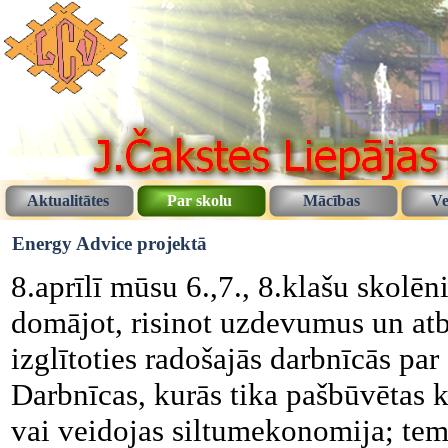
Aktualitātes
Par skolu
Mācības
Ve
Energy Advice projektā
8.aprīlī mūsu 6.,7., 8.klašu skolēn
domājot, risinot uzdevumus un atb
izglītoties radošajās darbnīcās par
Darbnīcas, kurās tika pašbūvētas k
vai veidojas siltumekonomija; te