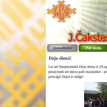
Aktualitātes
Par skolu
Deju dienā!
Lai arī Starptautiskā Deju diena ir 29.a
pieaicināti arī mūsu paši maziņākie - p
priecīgi! Dejot ir stilīgi!