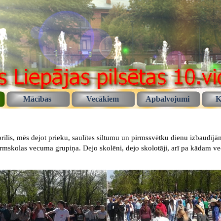
Mācības
Vecākiem
Apbalvojumi
K
prīlis, mēs dejot prieku, saulītes siltumu un pirmssvētku dienu izbaudījā
irmskolas vecuma grupiņa. Dejo skolēni, dejo skolotāji, arī pa kādam vec