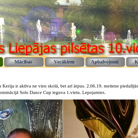
Mācības
Vecākiem
Apbalvojumi
K
 Kerija ir aktīva ne vien skolā, bet arī ārpus. 2.06.19. meitene piedalīj
ominācijā Solo Dance Cup ieguva 1.vietu. Lepojamies.