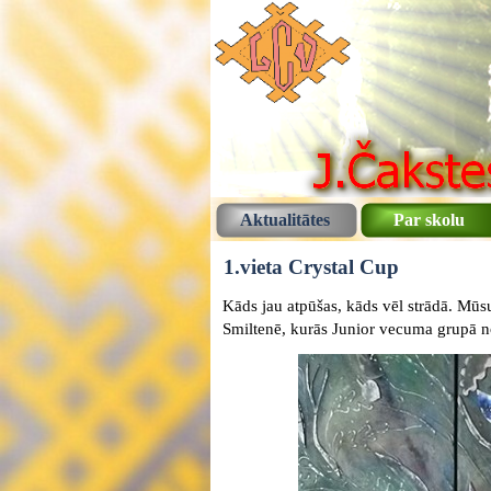
Aktualitātes
Par skolu
1.vieta Crystal Cup
Kāds jau atpūšas, kāds vēl strādā. Mūsu
Smiltenē, kurās Junior vecuma grupā n