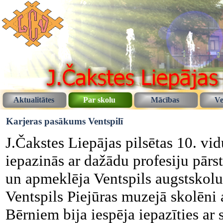
Aktualitātes
Par skolu
Mācības
Ve
Karjeras pasākums Ventspilī
J.Čakstes Liepājas pilsētas 10. vid
iepazinās ar dažādu profesiju pārs
un apmeklēja Ventspils augstskolu
Ventspils Piejūras muzejā skolēn
Bērniem bija iespēja iepazīties ar