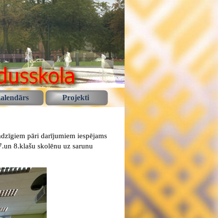
alendārs
Projekti
jadzīgiem pāri darījumiem iespējams
s 7.un 8.klašu skolēnu uz sarunu