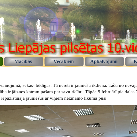
Mācības
Vecākiem
Apbalvojumi
K
pvainojumā, sekas- bēdīgas. Tā nereti ir jauniešu ikdiena. Taču no neva
ildība ir jāiznes katram pašam par savu rīcību. Tāpēc 5.februārī pie daļa
ra iepazīstināja jauniešus ar viņiem nezināmo likuma pusi.