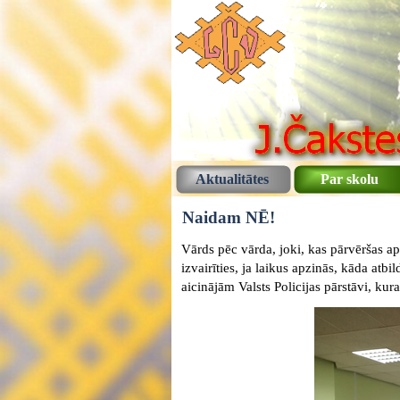
Aktualitātes
Par skolu
Naidam NĒ!
Vārds pēc vārda, joki, kas pārvēršas a
izvairīties, ja laikus apzinās, kāda atb
aicinājām Valsts Policijas pārstāvi, ku