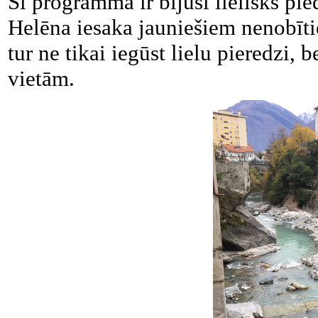
Šī programma ir bijusi lielisks p
Helēna iesaka jauniešiem nenobīti
tur ne tikai iegūst lielu pieredzi,
vietām.