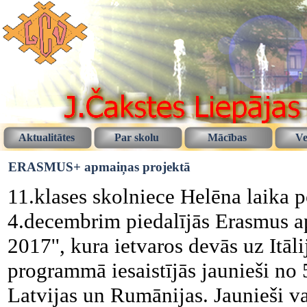
Aktualitātes
Par skolu
Mācības
Ve
ERASMUS+ apmaiņas projektā
11.klases skolniece Helēna laika
4.decembrim piedalījās Erasmus ap
2017'', kura ietvaros devās uz Itā
programmā iesaistījās jaunieši no 5
Latvijas un Rumānijas. Jaunieši var