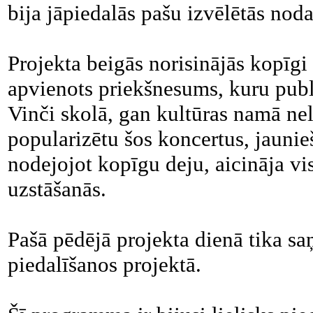
bija jāpiedalās pašu izvēlētās noda
Projekta beigās norisinājās kopīg
apvienots priekšnesums, kuru pub
Vinči skolā, gan kultūras namā nel
popularizētu šos koncertus, jaunie
nodejojot kopīgu deju, aicināja vi
uzstāšanās.
Pašā pēdējā projekta dienā tika s
piedalīšanos projektā.