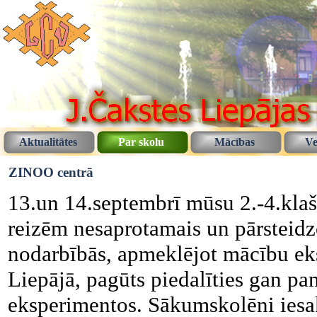
Aktualitātes
Par skolu
Mācības
Ve
ZINOO centrā
13.un 14.septembrī mūsu 2.-4.klašu
reizēm nesaprotamais un pārsteidzo
nodarbībās, apmeklējot mācību ek
Liepājā, pagūts piedalīties gan pa
eksperimentos. Sākumskolēni iesa