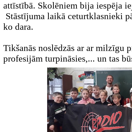
attīstībā. Skolēniem bija iespēja ie
Stāstījuma laikā ceturtklasnieki pā
ko dara.
Tikšanās noslēdzās ar ar milzīgu p
profesijām turpināsies,... un tas bū