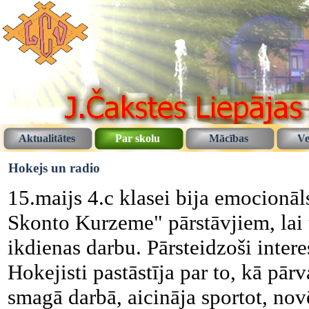
Aktualitātes
Par skolu
Mācības
Ve
Hokejs un radio
15.maijs 4.c klasei bija emocionā
Skonto Kurzeme" pārstāvjiem, lai 
ikdienas darbu. Pārsteidzoši intere
Hokejisti pastāstīja par to, kā pā
smagā darbā, aicināja sportot, novē