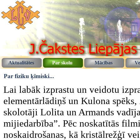
Aktualitātes
Par skolu
Mācības
Ve
Par fiziku ķīmiski...
Lai labāk izprastu un veidotu izprat
elementārlādiņš un Kulona spēks, 
skolotāji Lolita un Armands vadīj
mijiedarbība”. Pēc noskatītās fil
noskaidrošanas, kā kristālrežģī vei