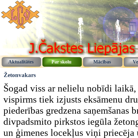
Aktualitātes
Par skolu
Mācības
Ve
Žetonvakars
Šogad viss ar nelielu nobīdi laikā,
vispirms tiek izjusts eksāmenu dru
piederības gredzena saņemšanas b
divpadsmito pirkstos iegūla žetong
un ģimenes locekļus viņi priecēja 