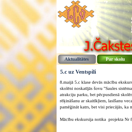
Aktualitātes
Par skolu
5.c uz Ventspili
8.maijā 5.c klase devās mācību ekskursi
skolēni noskatījās šovu ''Saules sistēma
atrakciju parku, bet pēcpusdienā skolēn
rēķināšanu ar skaitīkļiem, lasīšanu vec
pamēģināt katrs, bet visi priecājās, k
Mācību ekskursija notika projekta Nr 8.