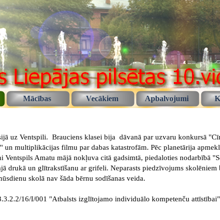
Mācības
Vecākiem
Apbalvojumi
K
jā uz Ventspili. Brauciens klasei bija dāvanā par uzvaru konkursā ''Cīņ
'' un multiplikācijas filmu par dabas katastrofām. Pēc planetārija
apmekl
i Ventspils Amatu mājā nokļuva citā gadsimtā, piedaloties nodarbībā ''S
ajā drukā un glītrakstīšanu ar grifeli. Neparasts piedzīvojums skolēniem 
a mūsdienu skolā nav šāda bērnu sodīšanas veida.
3.2.2/16/I/001 "Atbalsts izglītojamo individuālo kompetenču attīstībai"