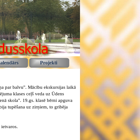
alendārs
Projekti
a par balvu''. Mācību ekskursijas laikā
ējuma klases ceļš veda uz Ūdens
enā skola''. 19.gs. klasē bērni apguva
bija tupēšana uz zirņiem, to gribēja
 ietvaros.