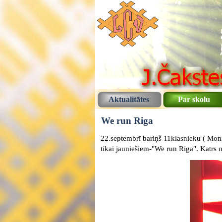
Aktualitātes
Par skolu
We run Riga
22.septembrī bariņš 11klasnieku ( Monik
tikai jauniešiem-"We run Riga". Katrs 