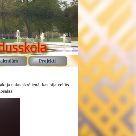
alendārs
Projekti
kajà nakts skrèjienà, kas bija veltîts
losālas!