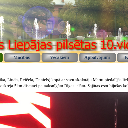
Mācības
Vecākiem
Apbalvojumi
K
a, Linda, Reičela, Daniels) kopā ar savu skolotāju Martu piedalījās lielà
noskrèja 5km distanci pa naksnîgàm Rîgas ielàm. Sajūtas esot bijušas ko