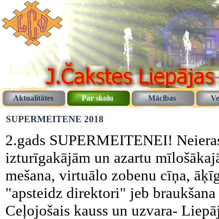
Aktualitātes
Par skolu
Mācības
Ve
SUPERMEITENE 2018
2.gads SUPERMEITENEI! Neierasts
izturīgakājām un azartu mīlošāka
mešana, virtuālo zobenu cīņa, āķī
"apsteidz direktori" jeb braukšana a
Ceļojošais kauss un uzvara- Liepā