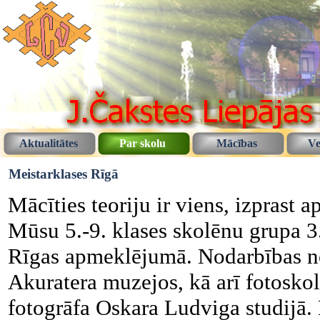
Aktualitātes
Par skolu
Mācības
Ve
Meistarklases Rīgā
Mācīties teoriju ir viens, izprast 
Mūsu 5.-9. klases skolēnu grupa 3.
Rīgas apmeklējumā. Nodarbības no
Akuratera muzejos, kā arī fotosko
fotogrāfa Oskara Ludviga studijā. K