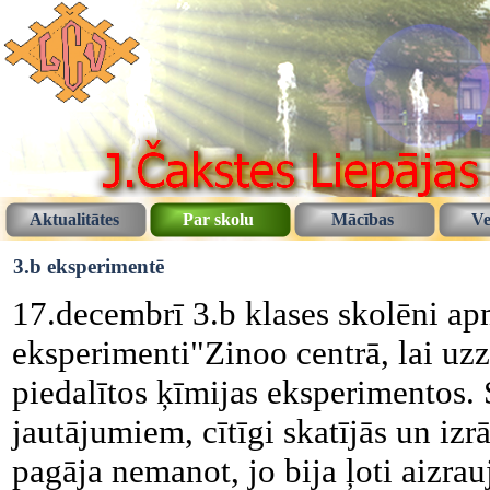
Aktualitātes
Par skolu
Mācības
Ve
3.b eksperimentē
17.decembrī 3.b klases skolēni a
eksperimenti"Zinoo centrā, lai uzzi
piedalītos ķīmijas eksperimentos. 
jautājumiem, cītīgi skatījās un izr
pagāja nemanot, jo bija ļoti aizrauj