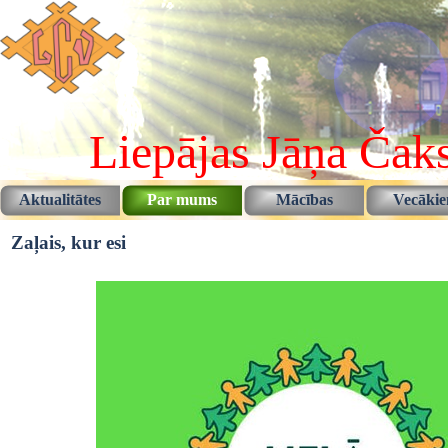
Pāriet uz saturu
Liepājas Jāņa Čaks
Aktualitātes
Par mums
Mācības
Vecāki
▼
▼
Zaļais, kur esi