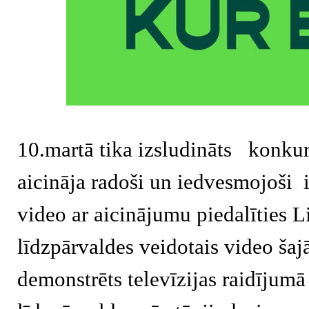
10.martā tika izsludināts konkurs
aicināja radoši un iedvesmojoši i
video ar aicinājumu piedalīties L
līdzpārvaldes veidotais video šaj
demonstrēts televīzijas raidījumā