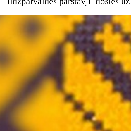
līdzpārvaldes pārstāvji dosies uz
Atgriezties pie satura