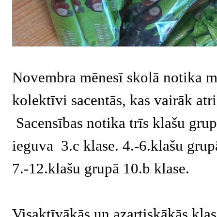
Novembra mēnesī skolā notika ma
kolektīvi sacentās, kas vairāk at
Sacensības notika trīs klašu grup
ieguva 3.c klase. 4.-6.klašu grupā
7.-12.klašu grupā 10.b klase.
Visaktīvākās un azartiskākās kla