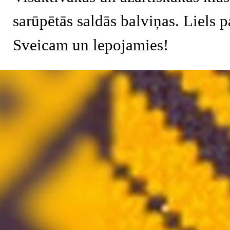
sarūpētās saldās balviņas. Liels 
Sveicam un lepojamies!
Atgriezties pie satura