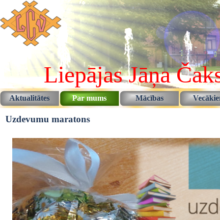
Pāriet uz saturu
Liepājas Jāņa Čaks
Aktualitātes
Par mums
Mācības
Vecāki
▼
▼
Uzdevumu maratons