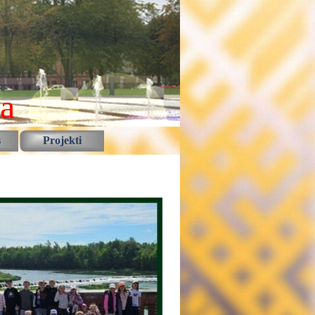
la
s
Projekti
▼
▼