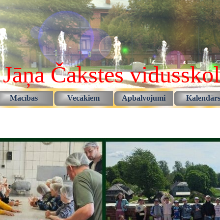
 Jāņa Čakstes vidussko
Izlaist izvēlni
Mācības
Vecākiem
Apbalvojumi
Kalendār
▼
▼
▼
▼