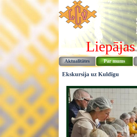
Pāriet uz saturu
Liepājas
Aktualitātes
Par mums
Ekskursija uz Kuldīgu