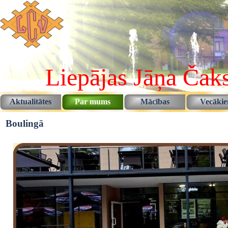
Pāriet uz saturu
Liepājas Jāņa Čaks
Aktualitātes
Par mums
Mācības
Vecāki
▼
▼
Boulingā