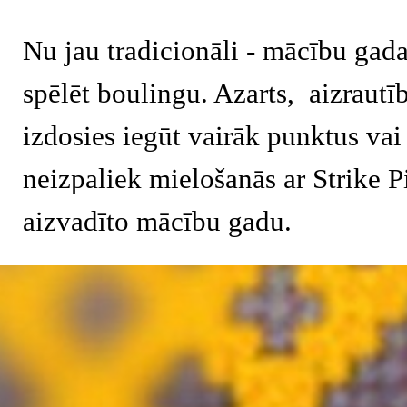
Nu jau tradicionāli - mācību gad
spēlēt boulingu. Azarts, aizraut
izdosies iegūt vairāk punktus vai
neizpaliek mielošanās ar Strike 
aizvadīto mācību gadu.
Atgriezties pie satura