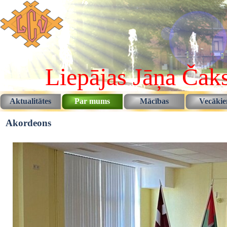
Pāriet uz saturu
Liepājas Jāņa Čaks
Aktualitātes
Par mums
Mācības
Vecāki
▼
▼
Akordeons