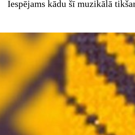
Iespējams kādu šī muzikālā tikša
Atgriezties pie satura