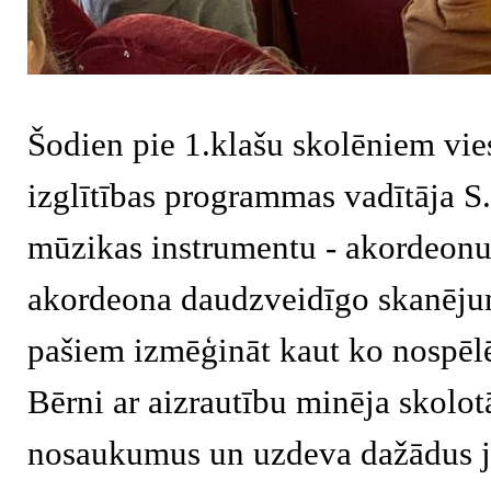
Šodien pie 1.klašu skolēniem v
izglītības programmas vadītāja S.
mūzikas instrumentu - akordeonu.
akordeona daudzveidīgo skanējum
pašiem izmēģināt kaut ko nospēlē
Bērni ar aizrautību minēja skolo
nosaukumus un uzdeva dažādus j