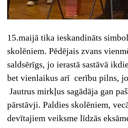
15.maijā tika ieskandināts simbol
skolēniem. Pēdējais zvans vienmē
saldsērīgs, jo ierastā sastāvā ikdi
bet vienlaikus arī cerību pilns, 
Jautrus mirkļus sagādāja gan paši
pārstāvji. Paldies skolēniem, ve
devītajiem veiksme līdzās eksām