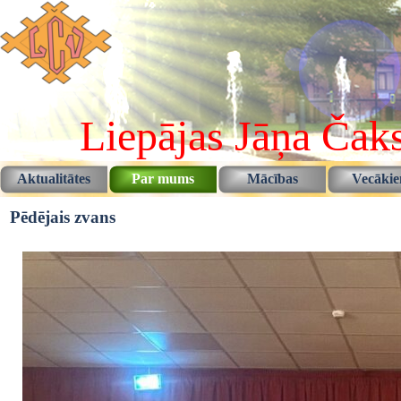
Pāriet uz saturu
Liepājas Jāņa Čaks
Aktualitātes
Par mums
Mācības
Vecāki
▼
▼
Pēdējais zvans