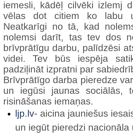
iemesli, kādēļ cilvēki izlemj d
vēlas dot citiem ko labu 
Neatkarīgi no tā, kad nolems
nolemsi darīt, tas tev dos 
brīvprātīgu darbu, palīdzēsi a
videi. Tev būs iespēja sati
padziļināt izpratni par sabiedrī
Brīvprātīgo darba pieredze var n
un iegūsi jaunas sociālās, 
risināšanas iemaņas.
ljp.lv
-
aicina jauniešus iesai
un iegūt pieredzi nacionāla