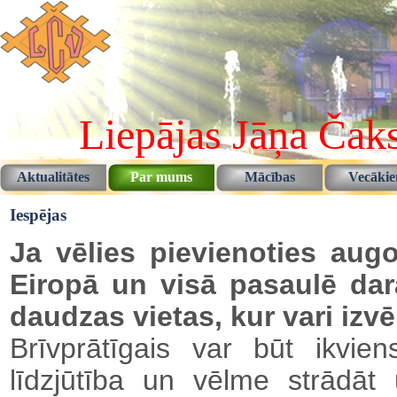
Pāriet uz saturu
Liepājas Jāņa Čaks
Aktualitātes
Par mums
Mācības
Vecāki
▼
▼
Iespējas
Ja vēlies pievienoties aug
Eiropā un visā pasaulē dara
daudzas vietas, kur vari izvē
Brīvprātīgais var būt ikvien
līdzjūtība un vēlme strādāt