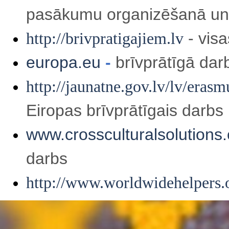
pasākumu organizēšanā un
http://brivpratigajiem.lv
- vis
europa.eu
-
brīvprātīgā dar
http://jaunatne.gov.lv/lv/erasm
Eiropas brīvprātīgais darbs
www.crossculturalsolutions.
darbs
http://www.worldwidehelpers.
Atgriezties pie satura