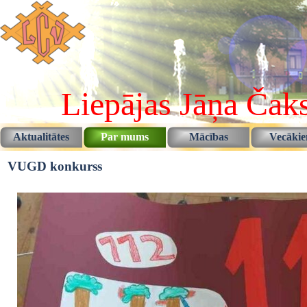
Pāriet uz saturu
Liepājas Jāņa Čaks
Aktualitātes
Par mums
Mācības
Vecāki
▼
▼
VUGD konkurss