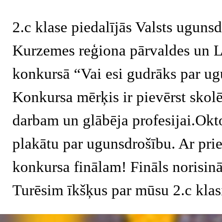
2.c klase piedalījās Valsts uguns
Kurzemes reģiona pārvaldes un Li
konkursā “Vai esi gudrāks par u
Konkursa mērķis ir pievērst sk
darbam un glābēja profesijai.Okto
plakātu par ugunsdrošību. Ar prie
konkursa finālam! Fināls norisinā
Turēsim īkšķus par mūsu 2.c klas