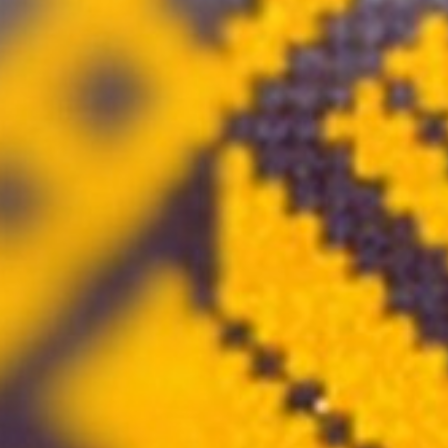
Atgriezties pie satura