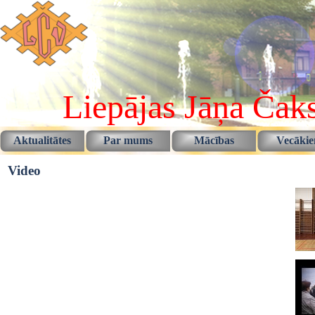
Pāriet uz saturu
Liepājas Jāņa Čaks
Aktualitātes
Par mums
Mācības
Vecāki
▼
▼
Video