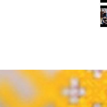
Atgriezties pie satura