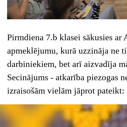
Pirmdiena 7.b klasei sākusies ar 
apmeklējumu, kurā uzzināja ne ti
darbiniekiem, bet arī aizvadīja m
Secinājums - atkarība piezogas ne
izraisošām vielām jāprot pateikt:
Atgriezties pie satura