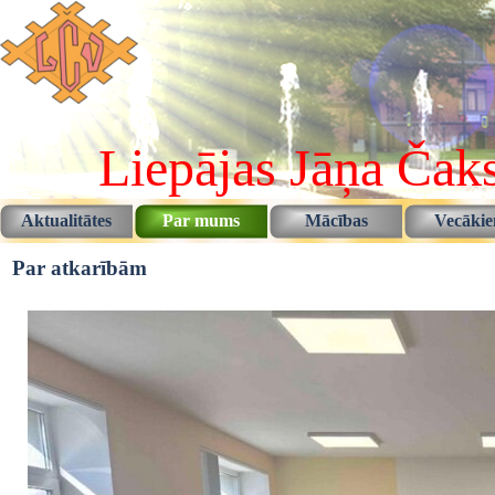
Pāriet uz saturu
Liepājas Jāņa Čaks
Aktualitātes
Par mums
Mācības
Vecāki
▼
▼
Par atkarībām