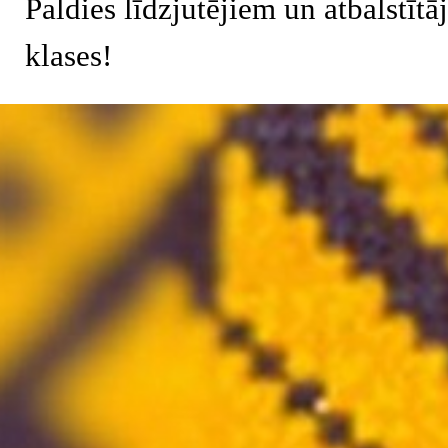
Paldies līdzjutējiem un atbalstītā
klases!
Atgriezties pie satura