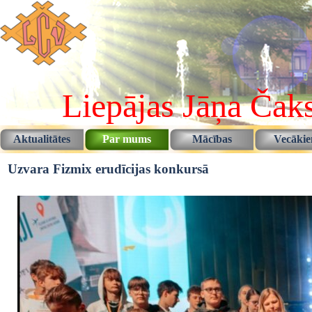
Pāriet uz saturu
Liepājas Jāņa Čaks
Aktualitātes
Par mums
Mācības
Vecāki
▼
▼
Uzvara Fizmix erudīcijas konkursā