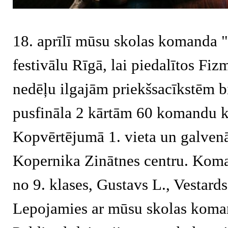
18. aprīlī mūsu skolas komanda "
festivālu Rīgā, lai piedalītos Fi
nedēļu ilgajām priekšsacīkstēm b
pusfināla 2 kārtām 60 komandu 
Kopvērtējumā 1. vieta un galvenā
Kopernika Zinātnes centru. Koman
no 9. klases, Gustavs L., Vestards
Lepojamies ar mūsu skolas koman