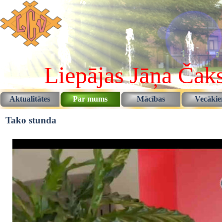
Pāriet uz saturu
Liepājas Jāņa Čaks
Aktualitātes
Par mums
Mācības
Vecāki
▼
▼
Tako stunda