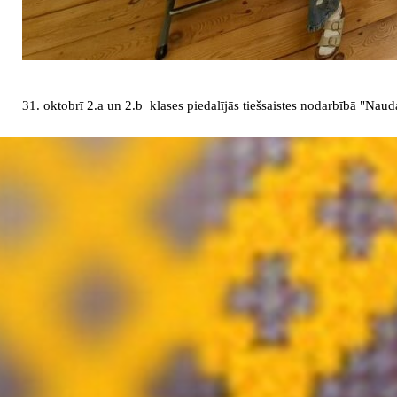
31. oktobrī 2.a un 2.b klases piedalījās tiešsaistes nodarbībā "Naud
Atgriezties pie satura