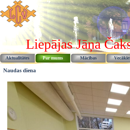
Pāriet uz saturu
Liepājas Jāņa Čaks
Aktualitātes
Par mums
Mācības
Vecāki
▼
▼
Naudas diena