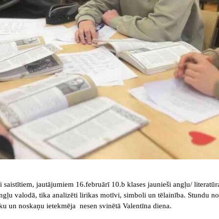
i saistītiem, jautājumiem 16.februārī 10.b klases jaunieši angļu/ literatūr
ngļu valodā, tika analizēti lirikas motīvi, simboli un tēlainība. Stundu 
iku un noskaņu ietekmēja nesen svinētā Valentīna diena.