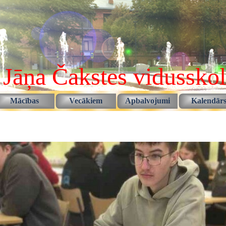
 Jāņa Čakstes vidussko
Izlaist izvēlni
Mācības
Vecākiem
Apbalvojumi
Kalendār
▼
▼
▼
▼