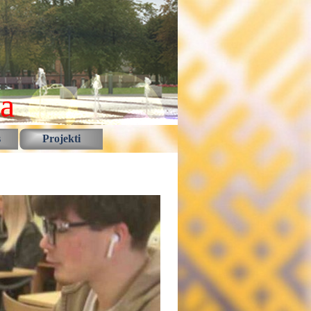
la
s
Projekti
▼
▼