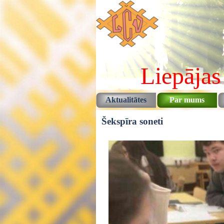
Pāriet uz saturu
Liepājas
Aktualitātes
Par mums
Šekspīra soneti