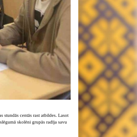
as stundās centās rast atbildes. Lasot
noslēgumā skolēni grupās radīja savu