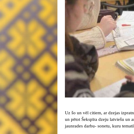
Uz šo un vēl citiem, ar dzejas izpratn
un pētot Šekspīra dzeju latviešu un a
jaunrades darbu- sonetu, kuru temat