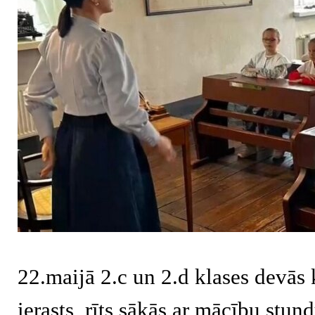
22.maijā 2.c un 2.d klases devās 
ierasts, rīts sākās ar mācību stund