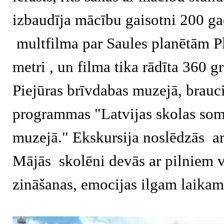
izbaudīja mācību gaisotni 200 ga
multfilma par Saules planētām Pla
metri , un filma tika rādīta 360 g
Piejūras brīvdabas muzejā, brauc
programmas "Latvijas skolas soma
muzejā." Ekskursija noslēdzās ar
Mājās skolēni devās ar pilniem 
zināšanas, emocijas ilgam laikam