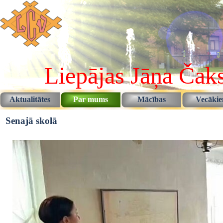
Pāriet uz saturu
Liepājas Jāņa Čaks
Aktualitātes
Par mums
Mācības
Vecāki
▼
▼
Senajā skolā