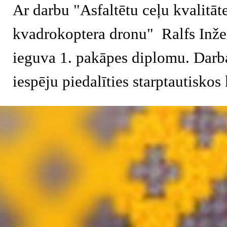
Ar darbu "Asfaltētu ceļu kvalitāt
kvadrokoptera dronu" Ralfs Inže
ieguva 1. pakāpes diplomu. Darba
iespēju piedalīties starptautiskos
Atgriezties pie satura