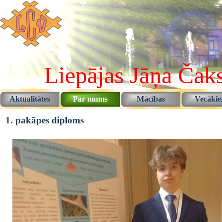
Pāriet uz saturu
Liepājas Jāņa Čaks
Aktualitātes
Par mums
Mācības
Vecāki
▼
▼
1. pakāpes diploms