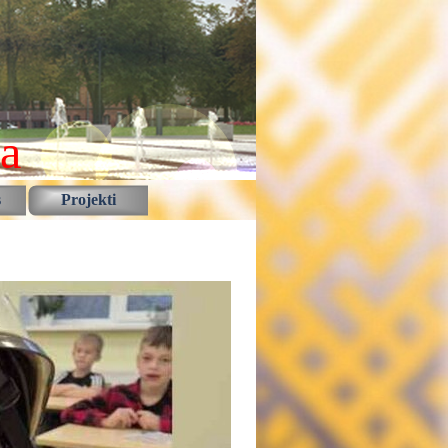
la
s
Projekti
▼
▼