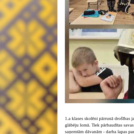
1.a klases skolēni pārrunā drošības 
glābēju lomā. Tiek pārbaudītas savas
saņemtām dāvanām - darba lapas par 