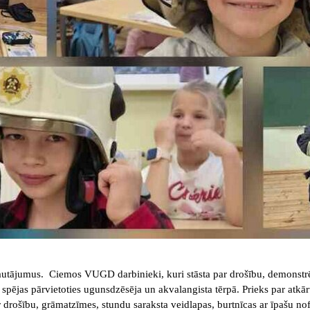
jautājumus. Ciemos VUGD darbinieki, kuri stāsta par drošību, demonstrē
 spējas pārvietoties ugunsdzēsēja un akvalangista tērpā. Prieks par atk
drošību, grāmatzīmes, stundu saraksta veidlapas, burtnīcas ar īpašu