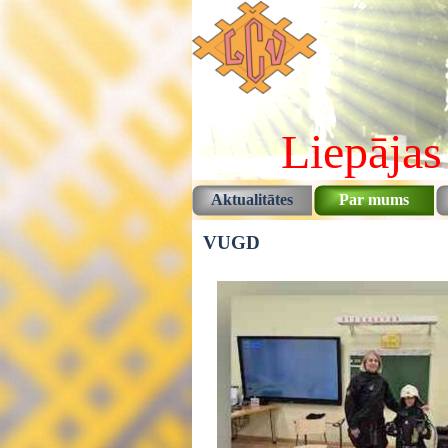
Pāriet uz saturu
Liepājas
Aktualitātes
Par mums
VUGD