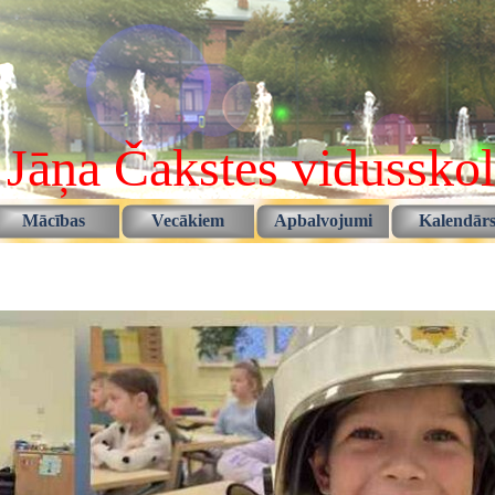
 Jāņa Čakstes vidussko
Izlaist izvēlni
Mācības
Vecākiem
Apbalvojumi
Kalendār
▼
▼
▼
▼