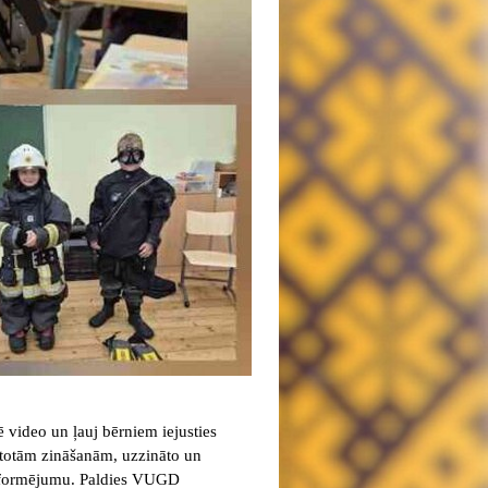
 video un ļauj bērniem iejusties
ārtotām zināšanām, uzzināto un
 noformējumu. Paldies VUGD