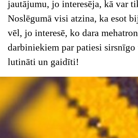
jautājumu, jo interesēja, kā var t
Noslēgumā visi atzina, ka esot bij
vēl, jo interesē, ko dara mehatro
darbiniekiem par patiesi sirsnīg
lutināti un gaidīti!
Atgriezties pie satura