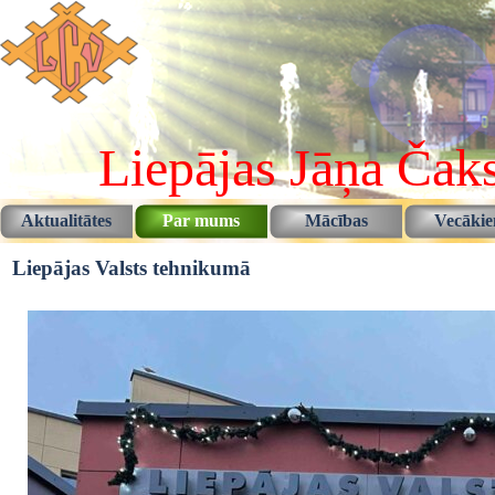
Pāriet uz saturu
Liepājas Jāņa Čaks
Aktualitātes
Par mums
Mācības
Vecāki
▼
▼
Liepājas Valsts tehnikumā