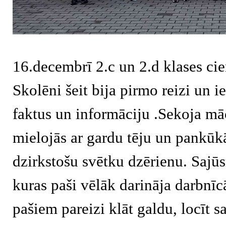
16.decembrī 2.c un 2.d klases ci
Skolēni šeit bija pirmo reizi un
faktus un informāciju .Sekoja mā
mielojās ar gardu tēju un pankūk
dzirkstošu svētku dzērienu. Sajū
kuras paši vēlāk darināja darbnīc
pašiem pareizi klāt galdu, locīt 