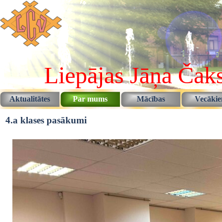
Pāriet uz saturu
Liepājas Jāņa Čaks
Aktualitātes
Par mums
Mācības
Vecāki
▼
▼
4.a klases pasākumi