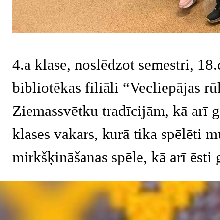
4.a klase, noslēdzot semestri, 18
bibliotēkas filiāli “Vecliepājas r
Ziemassvētku tradīcijām, kā arī g
klases vakars, kurā tika spēlēti m
mirkšķināšanas spēle, kā arī ēsti 
Atgriezties pie satura