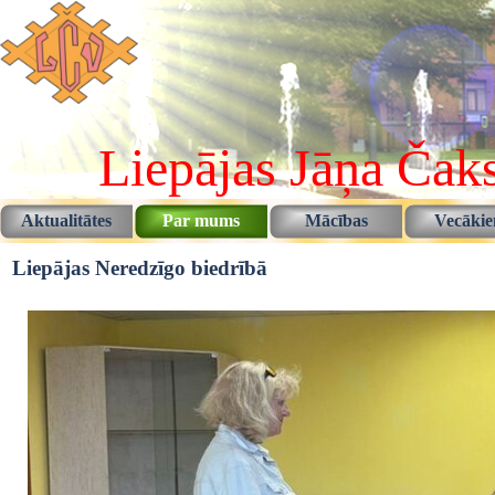
Pāriet uz saturu
Liepājas Jāņa Čaks
Aktualitātes
Par mums
Mācības
Vecāki
▼
▼
Liepājas Neredzīgo biedrībā