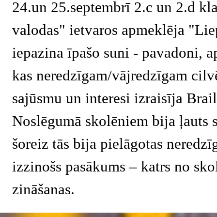
24.un 25.septembrī 2.c un 2.d kl
valodas" ietvaros apmeklēja "Lie
iepazina īpašo suni - pavadoni, a
kas neredzīgam/vājredzīgam cilv
sajūsmu un interesi izraisīja Braila
Noslēgumā skolēniem bija ļauts sp
šoreiz tās bija pielāgotas neredz
izzinošs pasākums – katrs no sko
zināšanas.