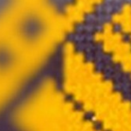
Atgriezties pie satura