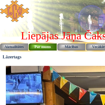
Pāriet uz saturu
Liepājas Jāņa Čaks
Aktualitātes
Par mums
Mācības
Vecāki
▼
▼
Lāzertags