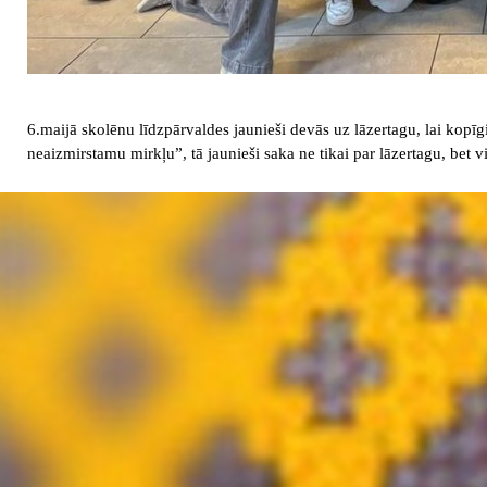
6.maijā skolēnu līdzpārvaldes jaunieši devās uz lāzertagu, lai kop
neaizmirstamu mirkļu”, tā jaunieši saka ne tikai par lāzertagu, be
Atgriezties pie satura