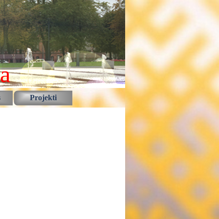
la
s
Projekti
▼
▼