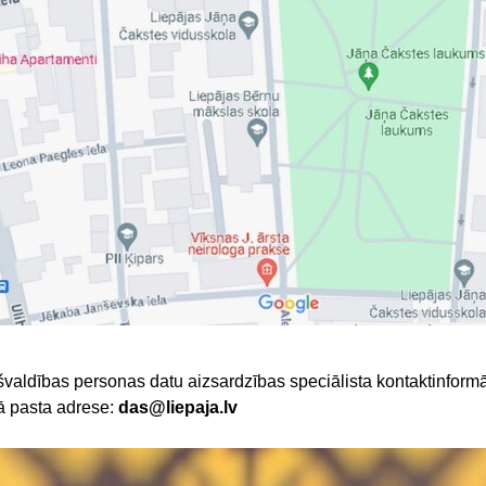
švaldības personas datu aizsardzības speciālista kontaktinformā
kā pasta adrese:
das@liepaja.lv