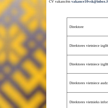
CV vakancēm
vakance10vsk@inbox.l
Direktore
Direktores vietniece izglī
Direktores vietniece izgl
Direktores vietniece aud
Direktores vietnieks info