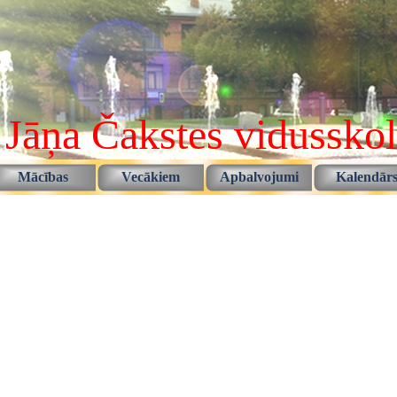
 Jāņa Čakstes vidussko
Izlaist izvēlni
Mācības
Vecākiem
Apbalvojumi
Kalendār
▼
▼
▼
▼