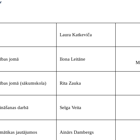
v
Laura Katkeviča
tības jomā
Ilona Leitāne
M
ītības jomā
(sākumskola)
Rita Zauka
zināšanas darbā
Selga Veita
rmātikas jautājumos
Ainārs Dambergs