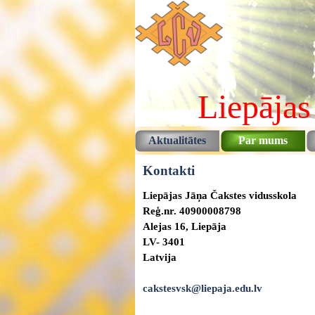
Pāriet uz saturu
Liepājas
Aktualitātes
Par mums
Kontakti
Liepājas Jāņa Čakstes vidusskola
Reģ.nr. 40900008798
Alejas 16, Liepāja
LV- 3401
Latvija
cakstesvsk@liepaja.edu.lv