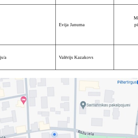
M
Evija Januma
p
js/a
Valērijs Kazakovs