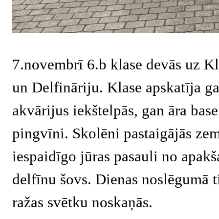
7.novembrī 6.b klase devās uz K
un Delfināriju. Klase apskatīja g
akvārijus iekštelpās, gan āra base
pingvīni. Skolēni pastaigājās zem
iespaidīgo jūras pasauli no apakša
delfīnu šovs. Dienas noslēgumā t
ražas svētku noskaņās.