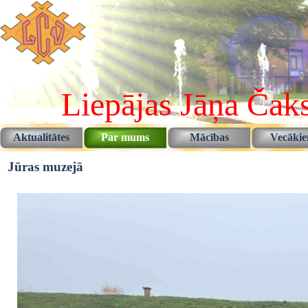
Pāriet uz saturu
Liepājas Jāņa Čaks
Aktualitātes
Par mums
Mācības
Vecāki
▼
▼
Jūras muzejā