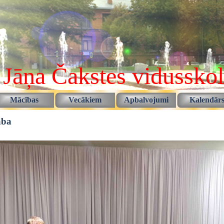
 Jāņa Čakstes vidussko
Izlaist izvēlni
Mācības
Vecākiem
Apbalvojumi
Kalendār
▼
▼
▼
▼
aba