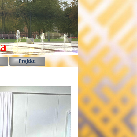
la
s
Projekti
▼
▼