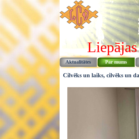
Pāriet uz saturu
Liepājas
Aktualitātes
Par mums
Cilvēks un laiks, cilvēks un d