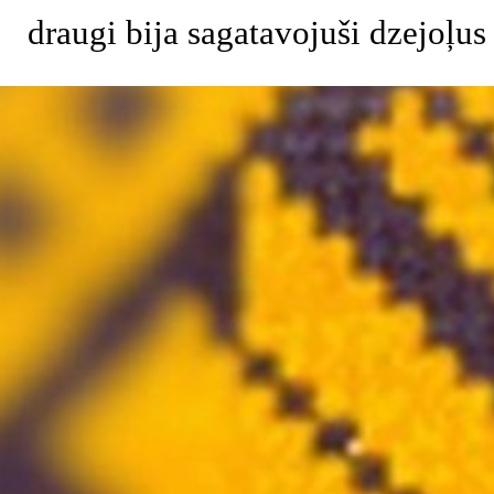
draugi bija sagatavojuši dzejoļus
Atgriezties pie satura