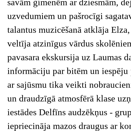
savām ģimenēm ar dziesmām, dej
uzvedumiem un pašrocīgi sagat
talantus muzicēšanā atklāja Elza,
veltīja atzinīgus vārdus skolēnie
pavasara ekskursija uz Laumas d
informāciju par bitēm un iespēju 
ar sajūsmu tika veikti nobraucieni
un draudzīgā atmosfērā klase uzņ
iestādes Delfīns audzēkņus - gru
iepriecināja mazos draugus ar kon