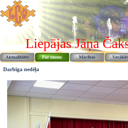
Pāriet uz saturu
Liepājas Jāņa Čaks
Aktualitātes
Par mums
Mācības
Vecāki
▼
▼
Darbīga nedēļa