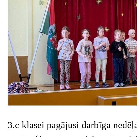
3.c klasei pagājusi darbīga nedē