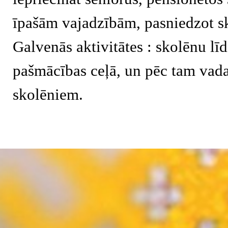
īpašām vajadzībām, pasniedzot s
Galvenās aktivitātes : skolēnu l
pašmācības ceļā, un pēc tam vada
skolēniem.
Atgriezties pie satura