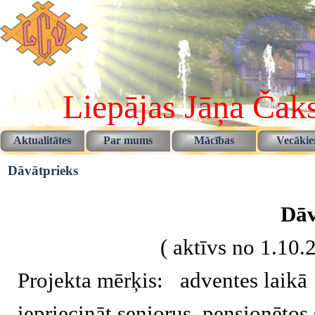
Pāriet uz saturu
Liepājas Jāņa Čaks
Aktualitātes
Par mums
Mācības
Vecāki
▼
▼
Dāvātprieks
Dāv
( aktīvs no 1.10.
Projekta mērķis: adventes laikā 
iepriecināt seniorus, pensionētos