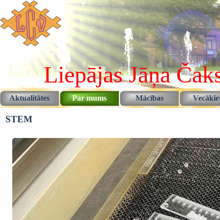
Pāriet uz saturu
Liepājas Jāņa Čaks
Aktualitātes
Par mums
Mācības
Vecāki
▼
▼
STEM