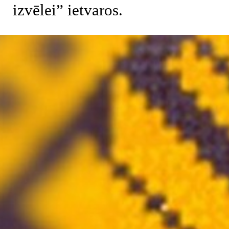
izvēlei” ietvaros.
Atgriezties pie satura