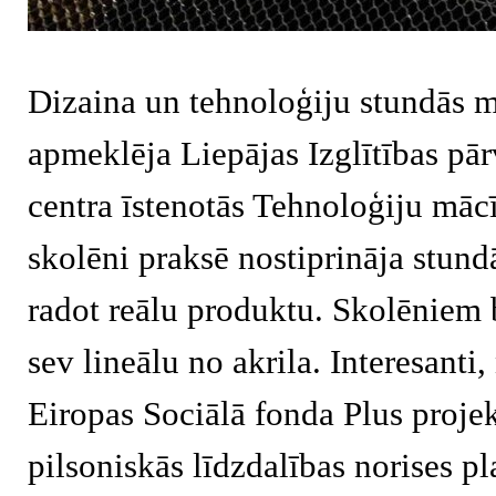
Dizaina un tehnoloģiju stundās m
apmeklēja Liepājas Izglītības pār
centra īstenotās Tehnoloģiju māc
skolēni praksē nostiprināja stund
radot reālu produktu. Skolēniem b
sev lineālu no akrila. Interesanti,
Eiropas Sociālā fonda Plus proje
pilsoniskās līdzdalības norises pl