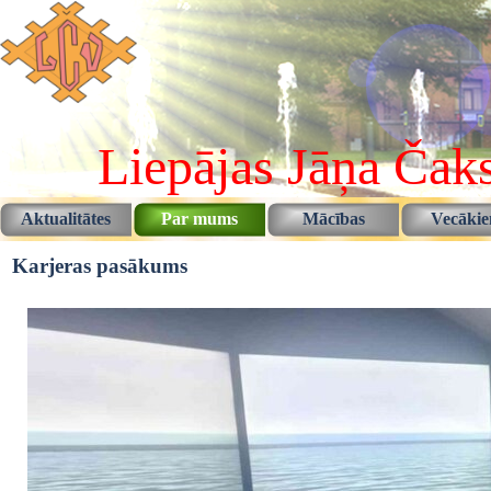
Pāriet uz saturu
Liepājas Jāņa Čaks
Aktualitātes
Par mums
Mācības
Vecāki
▼
▼
Karjeras pasākums