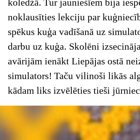
koledžā. Tur jauniešīem bija iesp
noklausīties lekciju par kuģniecī
spēkus kuģa vadīšanā uz simulato
darbu uz kuģa. Skolēni izsecināja
avārijām ienākt Liepājas ostā neiz
simulators! Taču vilinoši likās a
kādam liks izvēlēties tieši jūrniec
Atgriezties pie satura