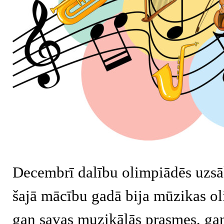
Decembrī dalību olimpiādēs uzsā
šajā mācību gadā bija mūzikas o
gan savas muzikālās prasmes, gan 