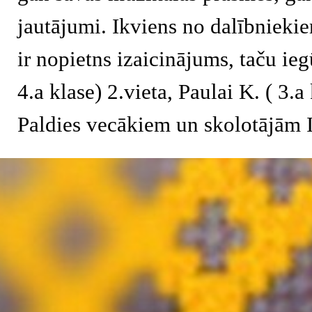
jautājumi. Ikviens no dalībnieki
ir nopietns izaicinājums, taču ieg
4.a klase) 2.vieta, Paulai K. ( 3.a 
Paldies vecākiem un skolotājām I
Atgriezties pie satura