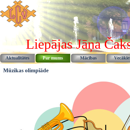
Pāriet uz saturu
Liepājas Jāņa Čaks
Aktualitātes
Par mums
Mācības
Vecāki
▼
▼
Mūzikas olimpiāde