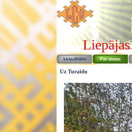
Pāriet uz saturu
Liepājas
Aktualitātes
Par mums
Uz Turaidu