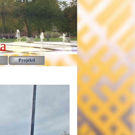
la
s
Projekti
▼
▼