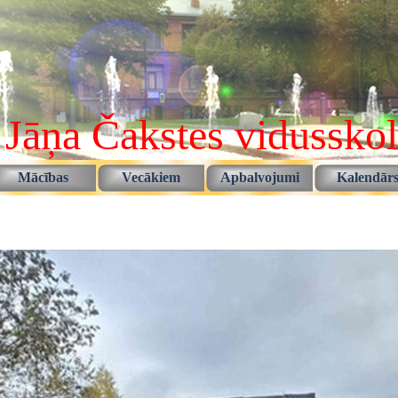
 Jāņa Čakstes vidussko
Izlaist izvēlni
Mācības
Vecākiem
Apbalvojumi
Kalendār
▼
▼
▼
▼