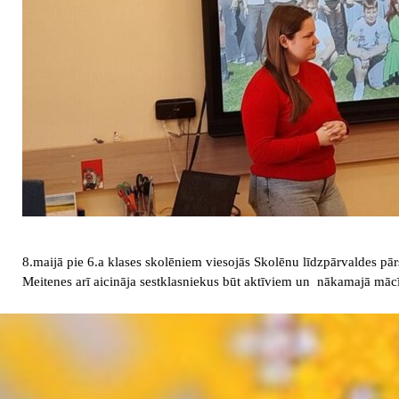
8.maijā pie 6.a klases skolēniem viesojās Skolēnu līdzpārvaldes pār
Meitenes arī aicināja sestklasniekus būt aktīviem un nākamajā mācīb
Atgriezties pie satura