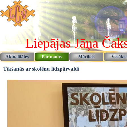
Pāriet uz saturu
Liepājas Jāņa Čaks
Aktualitātes
Par mums
Mācības
Vecāki
▼
▼
Tikšanās ar skolēnu līdzpārvaldi