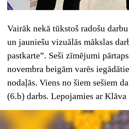
Vairāk nekā tūkstoš radošu darbu 
un jauniešu vizuālās mākslas d
pastkarte”. Seši zīmējumi pārtaps
novembra beigām varēs iegādātie
nodaļās. Viens no šiem sešiem d
(6.b) darbs. Lepojamies ar Klāva
Atgriezties pie satura