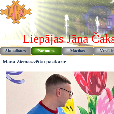
Pāriet uz saturu
Liepājas Jāņa Čaks
Aktualitātes
Par mums
Mācības
Vecāki
▼
▼
Mana Ziemassvētku pastkarte